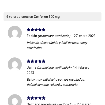
6 valoraciones en
Cenforce 100 mg
Valorado
Fabián
(propietario verificado)
–
27. enero 2023
con
5
de 5
Inicio de efecto rápido y fácil de usar, estoy
satisfecho.
Valorado
Jaime
(propietario verificado)
–
14. febrero
con
5
de 5
2023
Estoy muy satisfecho con los resultados,
definitivamente volveré a comprarlo.
Valorado
Santiago
(propietario verificado)
–
27. marzo