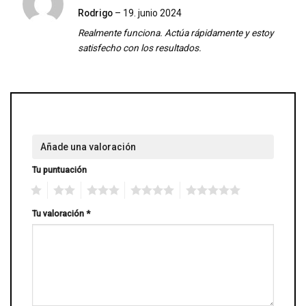
Valorado
Rodrigo
–
19. junio 2024
con
5
de 5
Realmente funciona. Actúa rápidamente y estoy
satisfecho con los resultados.
Añade una valoración
Tu puntuación
1
2
3
4
5
Tu valoración
*