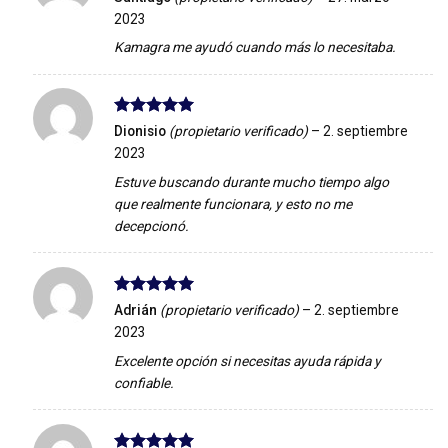
con
5
de 5
2023
Kamagra me ayudó cuando más lo necesitaba.
Valorado
Dionisio
(propietario verificado)
–
2. septiembre
con
5
de 5
2023
Estuve buscando durante mucho tiempo algo
que realmente funcionara, y esto no me
decepcionó.
Valorado
Adrián
(propietario verificado)
–
2. septiembre
con
5
de 5
2023
Excelente opción si necesitas ayuda rápida y
confiable.