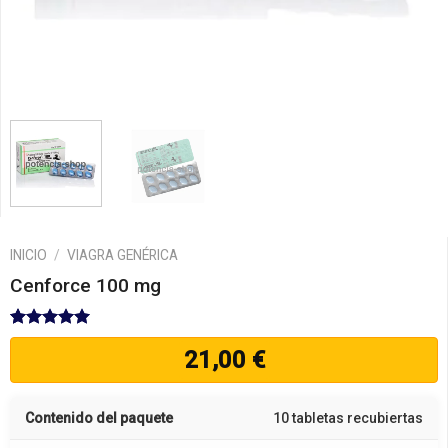
INICIO
/
VIAGRA GENÉRICA
Cenforce 100 mg
Valorado
6
21,00
€
con
5.00
de 5 en
base a
valoraciones
Contenido del paquete
10 tabletas recubiertas
de clientes