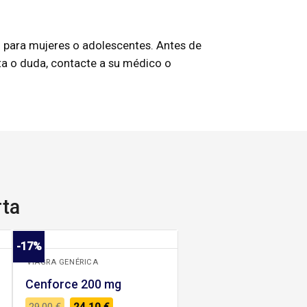
 para mujeres o adolescentes. Antes de
ta o duda, contacte a su médico o
rta
+
-17%
VIAGRA GENÉRICA
Cenforce 200 mg
El
El
29,00
€
24,10
€