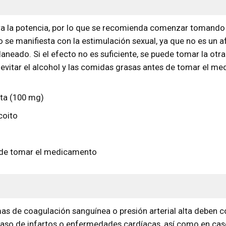
 la potencia, por lo que se recomienda comenzar tomando so
 se manifiesta con la estimulación sexual, ya que no es un 
eado. Si el efecto no es suficiente, se puede tomar la otra 
evitar el alcohol y las comidas grasas antes de tomar el me
ta (100 mg)
coito
 de tomar el medicamento
mas de coagulación sanguínea o presión arterial alta deben 
so de infartos o enfermedades cardíacas, así como en caso 