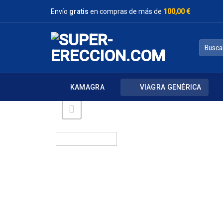
Saltar
Envío
gratis
en compras de más de
100,00 €
al
contenido
Buscar
por:
KAMAGRA
VIAGRA GENÉRICA