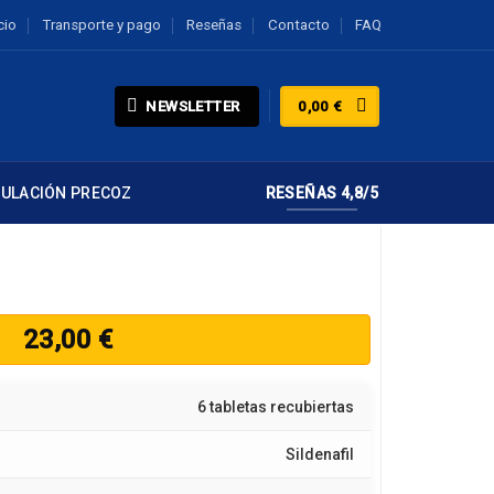
cio
Transporte y pago
Reseñas
Contacto
FAQ
NEWSLETTER
0,00
€
CULACIÓN PRECOZ
RESEÑAS 4,8/5
23,00
€
6 tabletas recubiertas
Sildenafil