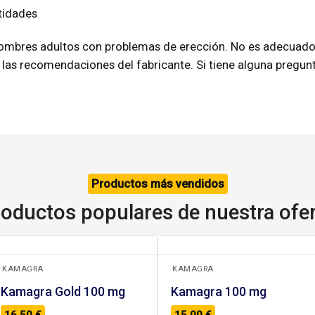
tidades
ombres adultos con problemas de erección. No es adecuado
 las recomendaciones del fabricante. Si tiene alguna pregun
Productos más vendidos
oductos populares de nuestra ofe
+
+
KAMAGRA
KAMAGRA
Kamagra Gold 100 mg
Kamagra 100 mg
16,50
€
15,00
€