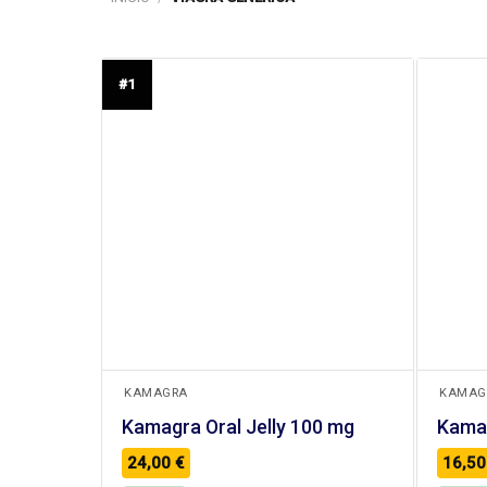
#1
+
+
KAMAGRA
KAMAG
Kamagra Oral Jelly 100 mg
Kama
24,00
€
16,5