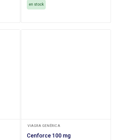
original
actual
en stock
era:
es:
29,00 €.
24,10 €.
+
VIAGRA GENÉRICA
Cenforce 100 mg