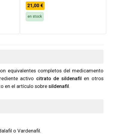
21,00
€
en stock
 Son equivalentes completos del medicamento
grediente activo
citrato de sildenafil
en otros
o en el artículo sobre
sildenafil
.
lafil o Vardenafil.