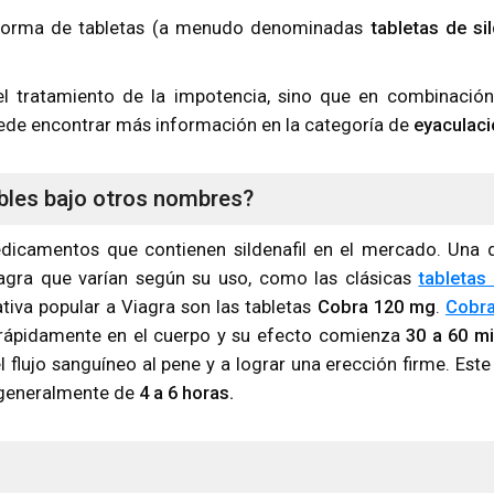
n forma de tabletas (a menudo denominadas
tabletas de sil
el tratamiento de la impotencia, sino que en combinació
ede encontrar más información en la categoría de
eyaculaci
ibles bajo otros nombres?
camentos que contienen sildenafil en el mercado. Una de
agra que varían según su uso, como las clásicas
tabletas
nativa popular a Viagra son las tabletas
Cobra 120 mg
.
Cobr
e rápidamente en el cuerpo y su efecto comienza
30 a 60 m
el flujo sanguíneo al pene y a lograr una erección firme. Es
s generalmente de
4 a 6 horas.