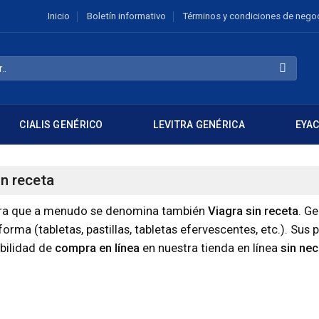
Inicio
Boletín informativo
Términos y condiciones de nego
CIALIS GENÉRICO
LEVITRA GENÉRICA
EYA
in receta
iagra que a menudo se denomina también
Viagra sin receta
. G
forma (tabletas, pastillas, tabletas efervescentes, etc.). Sus
ibilidad de
compra en línea
en nuestra tienda en línea
sin ne