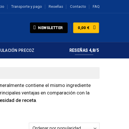
cio
Transporte y pago
Reseñas
Contacto
FAQ
NEWSLETTER
0,00
€
CULACIÓN PRECOZ
RESEÑAS 4,8/5
eneralmente contiene el mismo ingrediente
 principales ventajas en comparación con la
cesidad de receta
.