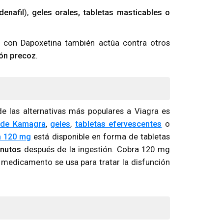
denafil
),
geles orales, tabletas masticables o
n con Dapoxetina también actúa contra otros
ón precoz
.
 las alternativas más populares a Viagra es
 de Kamagra
,
geles
,
tabletas efervescentes
o
a 120 mg
está disponible en forma de tabletas
inutos
después de la ingestión. Cobra 120 mg
te medicamento se usa para tratar la disfunción