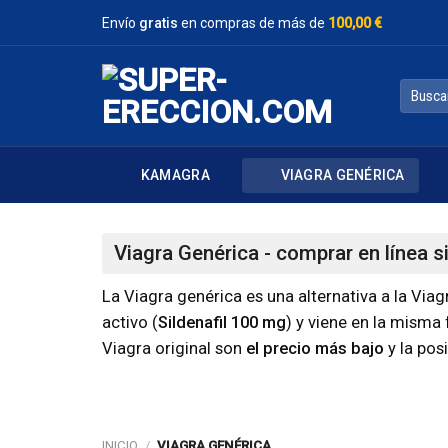
Saltar
Envío
gratis
en compras de más de
100,00 €
al
contenido
Buscar
por:
KAMAGRA
VIAGRA GENÉRICA
Viagra Genérica - comprar en línea s
La Viagra genérica es una alternativa a la V
activo (
Sildenafil 100 mg
) y viene en la misma 
Viagra original son
el precio más bajo
y la pos
INICIO
/
VIAGRA GENÉRICA