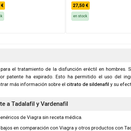
0
€
27,50
€
ck
en stock
ra el tratamiento de la disfunción eréctil en hombres.
por patente ha expirado. Esto ha permitido el uso del in
trar más información sobre el
citrato de sildenafil
y su efect
e a Tadalafil y Vardenafil
genéricos de Viagra sin receta médica.
bajos en comparación con Viagra y otros productos con Tada