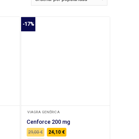
-17%
+
VIAGRA GENÉRICA
Cenforce 200 mg
El
El
29,00
€
24,10
€
precio
precio