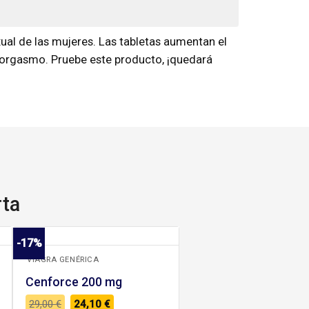
al de las mujeres. Las tabletas aumentan el
el orgasmo. Pruebe este producto, ¡quedará
rta
+
-17%
VIAGRA GENÉRICA
Cenforce 200 mg
El
El
29,00
€
24,10
€