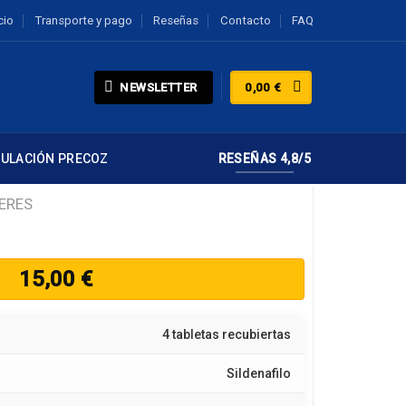
cio
Transporte y pago
Reseñas
Contacto
FAQ
NEWSLETTER
0,00
€
CULACIÓN PRECOZ
RESEÑAS 4,8/5
ERES
15,00
€
4 tabletas recubiertas
Sildenafilo