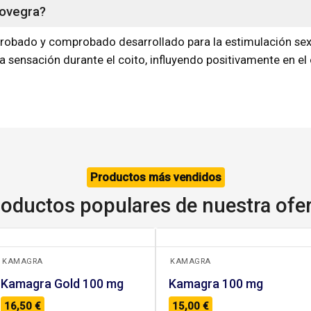
Lovegra?
obado y comprobado desarrollado para la estimulación sexu
la sensación durante el coito, influyendo positivamente en 
Productos más vendidos
oductos populares de nuestra ofe
+
+
KAMAGRA
KAMAGRA
Kamagra Gold 100 mg
Kamagra 100 mg
16,50
€
15,00
€