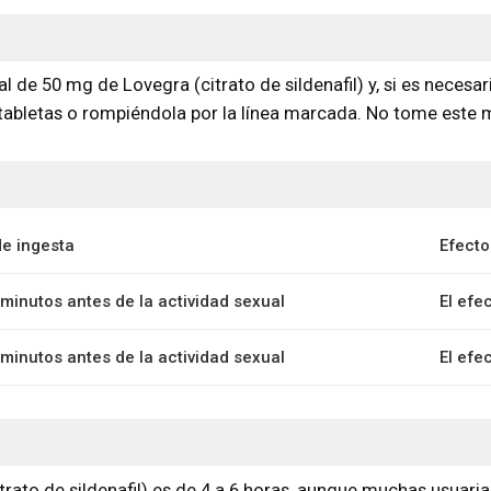
e 50 mg de Lovegra (citrato de sildenafil) y, si es necesari
e tabletas o rompiéndola por la línea marcada. No tome est
e ingesta
Efecto
minutos antes de la actividad sexual
El efe
minutos antes de la actividad sexual
El efe
trato de sildenafil) es de 4 a 6 horas, aunque muchas usuari